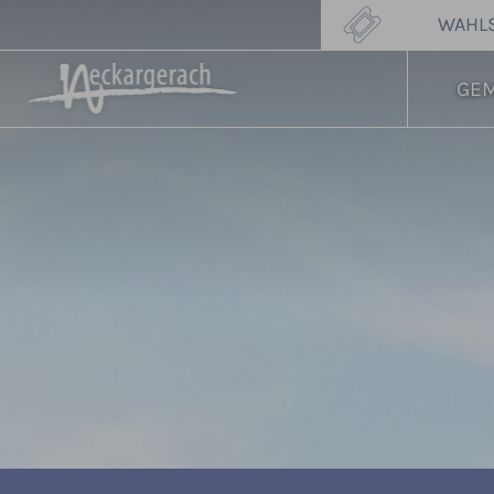
WAHL
GE