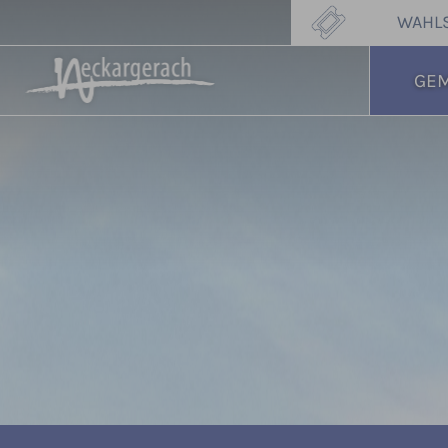
WAHL
GE