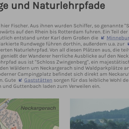
e und Naturlehrpfade
ier Fischer. Aus ihnen wurden Schiffer, so genannte "Sc
ärts auf den Rhein bis Rotterdam fuhren. Ein Teil de
tlich entstand unter Karl dem Großen die
Minnebu
Markierte Rundwege führen dorthin, außerdem u.a. zur
rten Naturlehrpfad. Von all diesen Plätzen aus, die t
, genießt der Wanderer herrliche Ausblicke auf den Ne
hrpfad aus ist "Schloss Zwingenberg", ein majestätis
In den Wäldern um Neckargerach sind Waldparkplätze ange
derner Campingplatz befindet sich direkt am Neckaruf
n. Gute
Gaststätten
sorgen für das leibliche Wohl d
 und Guttenbach laden zum Verweilen ein.